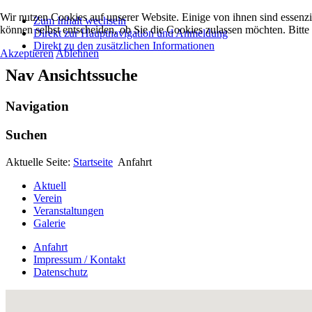
Wir nutzen Cookies auf unserer Website. Einige von ihnen sind essenzi
Zum Inhalt wechseln
können selbst entscheiden, ob Sie die Cookies zulassen möchten. Bitte
Direkt zur Hauptnavigation und Anmeldung
Direkt zu den zusätzlichen Informationen
Akzeptieren
Ablehnen
Nav Ansichtssuche
Navigation
Suchen
Aktuelle Seite:
Startseite
Anfahrt
Aktuell
Verein
Veranstaltungen
Galerie
Anfahrt
Impressum / Kontakt
Datenschutz