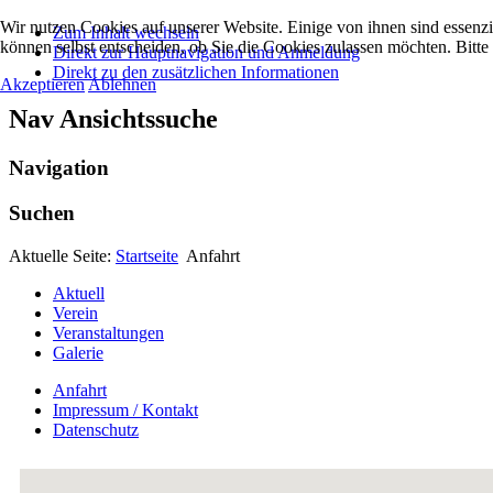
Wir nutzen Cookies auf unserer Website. Einige von ihnen sind essenzi
Zum Inhalt wechseln
können selbst entscheiden, ob Sie die Cookies zulassen möchten. Bitte
Direkt zur Hauptnavigation und Anmeldung
Direkt zu den zusätzlichen Informationen
Akzeptieren
Ablehnen
Nav Ansichtssuche
Navigation
Suchen
Aktuelle Seite:
Startseite
Anfahrt
Aktuell
Verein
Veranstaltungen
Galerie
Anfahrt
Impressum / Kontakt
Datenschutz