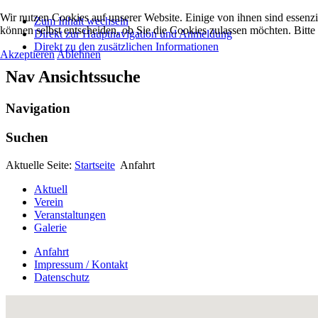
Wir nutzen Cookies auf unserer Website. Einige von ihnen sind essenzi
Zum Inhalt wechseln
können selbst entscheiden, ob Sie die Cookies zulassen möchten. Bitte
Direkt zur Hauptnavigation und Anmeldung
Direkt zu den zusätzlichen Informationen
Akzeptieren
Ablehnen
Nav Ansichtssuche
Navigation
Suchen
Aktuelle Seite:
Startseite
Anfahrt
Aktuell
Verein
Veranstaltungen
Galerie
Anfahrt
Impressum / Kontakt
Datenschutz