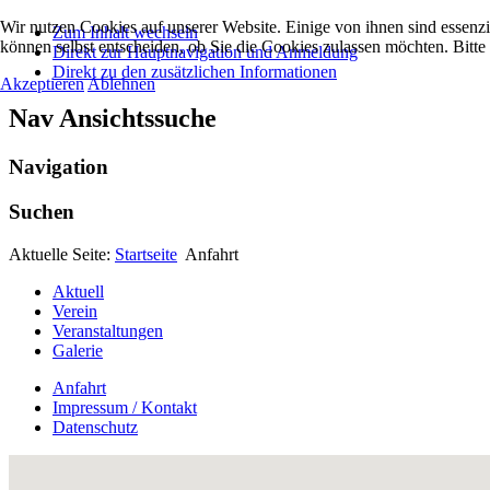
Wir nutzen Cookies auf unserer Website. Einige von ihnen sind essenzi
Zum Inhalt wechseln
können selbst entscheiden, ob Sie die Cookies zulassen möchten. Bitte
Direkt zur Hauptnavigation und Anmeldung
Direkt zu den zusätzlichen Informationen
Akzeptieren
Ablehnen
Nav Ansichtssuche
Navigation
Suchen
Aktuelle Seite:
Startseite
Anfahrt
Aktuell
Verein
Veranstaltungen
Galerie
Anfahrt
Impressum / Kontakt
Datenschutz