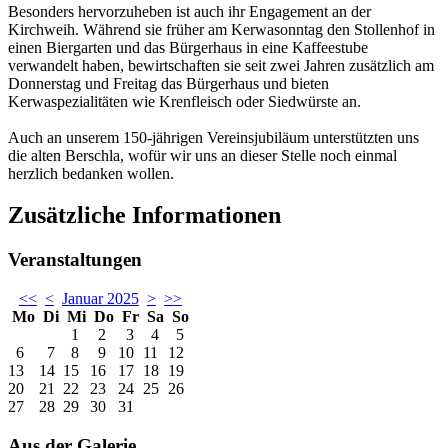
Besonders hervorzuheben ist auch ihr Engagement an der
Kirchweih. Während sie früher am Kerwasonntag den Stollenhof in
einen Biergarten und das Bürgerhaus in eine Kaffeestube
verwandelt haben, bewirtschaften sie seit zwei Jahren zusätzlich am
Donnerstag und Freitag das Bürgerhaus und bieten
Kerwaspezialitäten wie Krenfleisch oder Siedwürste an.
Auch an unserem 150-jährigen Vereinsjubiläum unterstützten uns
die alten Berschla, wofür wir uns an dieser Stelle noch einmal
herzlich bedanken wollen.
Zusätzliche Informationen
Veranstaltungen
<<
<
Januar 2025
>
>>
Mo
Di
Mi
Do
Fr
Sa
So
1
2
3
4
5
6
7
8
9
10
11
12
13
14
15
16
17
18
19
20
21
22
23
24
25
26
27
28
29
30
31
Aus der Galerie