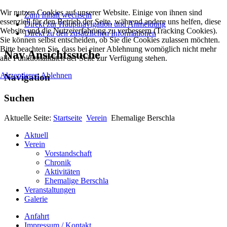
Wir nutzen Cookies auf unserer Website. Einige von ihnen sind
Zum Inhalt wechseln
essenziell für den Betrieb der Seite, während andere uns helfen, diese
Direkt zur Hauptnavigation und Anmeldung
Website und die Nutzererfahrung zu verbessern (Tracking Cookies).
Direkt zu den zusätzlichen Informationen
Sie können selbst entscheiden, ob Sie die Cookies zulassen möchten.
Bitte beachten Sie, dass bei einer Ablehnung womöglich nicht mehr
Nav Ansichtssuche
alle Funktionalitäten der Seite zur Verfügung stehen.
Akzeptieren
Ablehnen
Navigation
Suchen
Aktuelle Seite:
Startseite
Verein
Ehemalige Berschla
Aktuell
Verein
Vorstandschaft
Chronik
Aktivitäten
Ehemalige Berschla
Veranstaltungen
Galerie
Anfahrt
Impressum / Kontakt